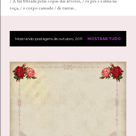
ido
/ A luz filtrada pelas copas das árvores, / os pés e a alma na
Um ol
roça, / o corpo cansado / de tantas...
razão
Mostrando postagens de outubro, 2011
MOSTRAR TUDO
P
o
s
t
a
g
e
n