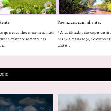
atente
Poema aos caminhantes
so queres conhecer-me, será inútil
/ A luz filtrada pelas copas das ár
entido existente somente nas
pés e a alma na roça, / o corpo c
e...
tantas...
 2010