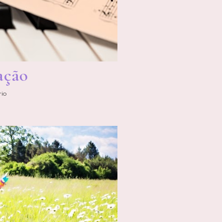
ação
io