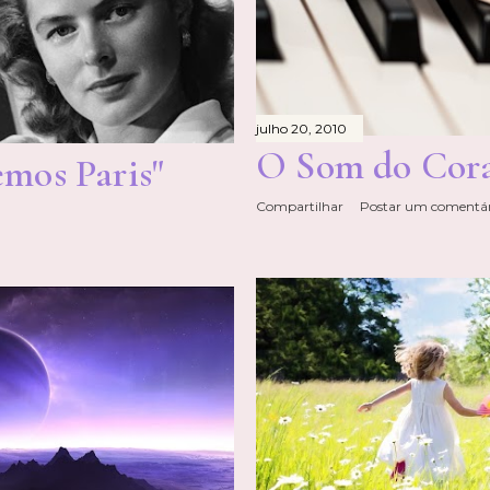
julho 20, 2010
O Som do Cor
emos Paris"
Compartilhar
Postar um comentár