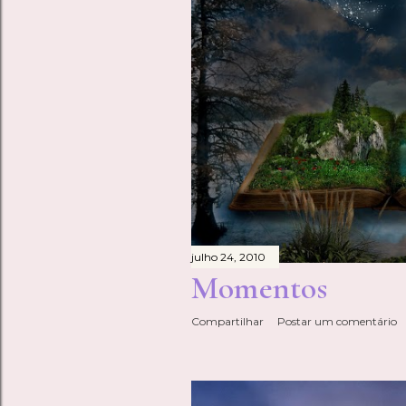
a
g
e
n
s
julho 24, 2010
Momentos
Compartilhar
Postar um comentário