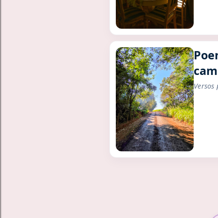
Poe
cam
Versos 