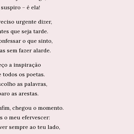
 suspiro – é ela!
reciso urgente dizer,
tes que seja tarde.
onfessar o que sinto,
as sem fazer alarde.
eço a inspiração
e todos os poetas.
scolho as palavras,
paro as arestas.
nfim, chegou o momento.
is o meu efervescer:
iver sempre ao teu lado,