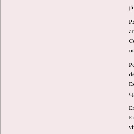
já
P
an
C
m
P
d
E
a
E
E
v