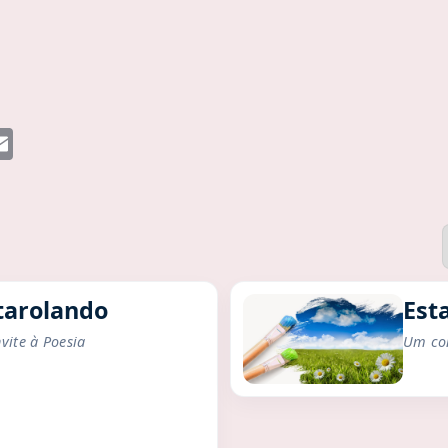
E
m
a
i
l
tarolando
Est
ite à Poesia
Um con