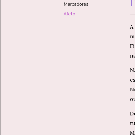
D
Marcadores
Afeto
A
me
F
n
N
e
N
ou
De
tu
M