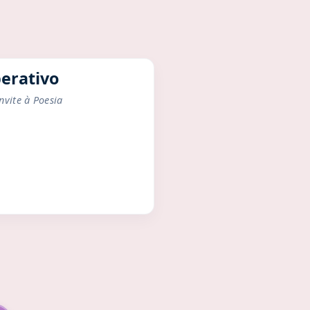
erativo
vite à Poesia