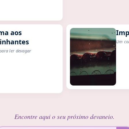
ma aos
Imp
inhantes
Um con
para ler devagar
Encontre aqui o seu próximo devaneio.